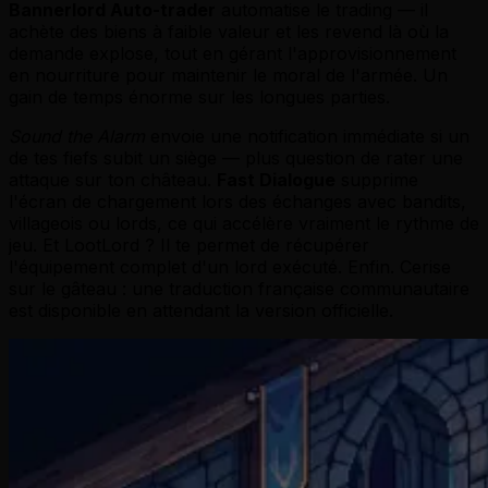
Bannerlord Auto-trader
automatise le trading — il
achète des biens à faible valeur et les revend là où la
demande explose, tout en gérant l'approvisionnement
en nourriture pour maintenir le moral de l'armée. Un
gain de temps énorme sur les longues parties.
Sound the Alarm
envoie une notification immédiate si un
de tes fiefs subit un siège — plus question de rater une
attaque sur ton château.
Fast Dialogue
supprime
l'écran de chargement lors des échanges avec bandits,
villageois ou lords, ce qui accélère vraiment le rythme de
jeu. Et LootLord ? Il te permet de récupérer
l'équipement complet d'un lord exécuté. Enfin. Cerise
sur le gâteau : une traduction française communautaire
est disponible en attendant la version officielle.