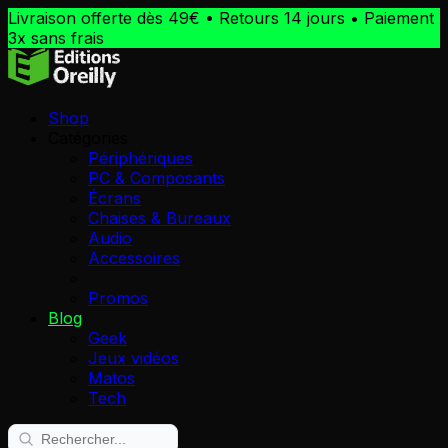
Livraison offerte dès 49€ • Retours 14 jours • Paiement
3x sans frais
Shop
Catégories
Périphériques
PC & Composants
Écrans
Chaises & Bureaux
Audio
Accessoires
Promos
Blog
Geek
Jeux vidéos
Matos
Tech