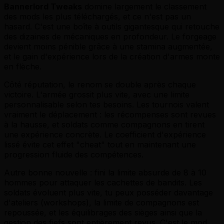
Bannerlord Tweaks
domine largement le classement
des mods les plus téléchargés, et ce n'est pas un
hasard. C'est une boîte à outils gigantesque qui retouche
des dizaines de mécaniques en profondeur. Le forgeage
devient moins pénible grâce à une stamina augmentée,
et le gain d'expérience lors de la création d'armes monte
en flèche.
Côté réputation, le renom se double après chaque
victoire. L'armée grossit plus vite, avec une limite
personnalisable selon tes besoins. Les tournois valent
vraiment le déplacement : les récompenses sont revues
à la hausse, et soldats comme compagnons en tirent
une expérience concrète. Le coefficient d'expérience
lissé évite cet effet "cheat" tout en maintenant une
progression fluide des compétences.
Autre bonne nouvelle : fini la limite absurde de 8 à 10
hommes pour attaquer les cachettes de bandits. Les
soldats évoluent plus vite, tu peux posséder davantage
d'ateliers (workshops), la limite de compagnons est
repoussée, et les équilibrages des sièges ainsi que la
gestion des fiefs sont entièrement revus. C'est le mod