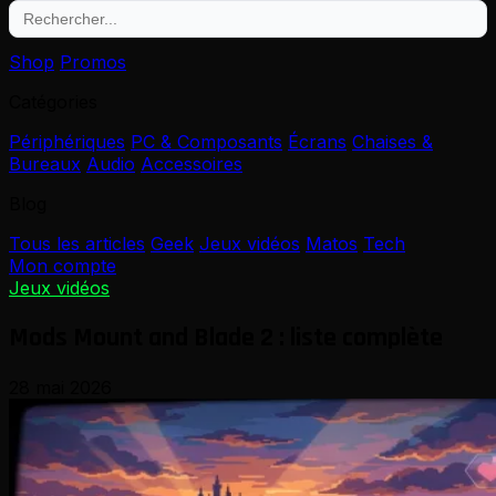
Shop
Promos
Catégories
Périphériques
PC & Composants
Écrans
Chaises &
Bureaux
Audio
Accessoires
Blog
Tous les articles
Geek
Jeux vidéos
Matos
Tech
Mon compte
Jeux vidéos
Mods Mount and Blade 2 : liste complète
28 mai 2026