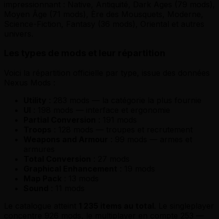
impressionnant : Native, Antiquité, Dark Ages (79 mods),
Moyen Âge (71 mods), Ère des Mousquets, Moderne,
Science-Fiction, Fantasy (36 mods), Oriental et autres
univers.
Les types de mods et leur répartition
Voici la répartition officielle par type, issue des données
Nexus Mods :
Utility
: 283 mods — la catégorie la plus fournie
UI
: 198 mods — interface et ergonomie
Partial Conversion
: 191 mods
Troops
: 128 mods — troupes et recrutement
Weapons and Armour
: 99 mods — armes et
armures
Total Conversion
: 27 mods
Graphical Enhancement
: 19 mods
Map Pack
: 13 mods
Sound
: 11 mods
Le catalogue atteint
1 235 items au total
. Le singleplayer
concentre 926 mods, le multiplayer en compte 253 —