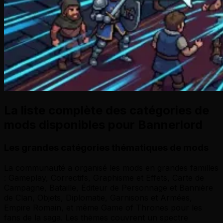
La liste complète des catégories de
mods disponibles pour Bannerlord
Les grandes catégories thématiques de mods
La communauté a organisé les mods en grandes familles
: Gameplay, Correctifs, Graphisme et Effets, Carte de
Campagne, Bataille, Éditeur de Personnage et Bannière
de Clan, Objets, Diplomatie, Garnisons et Armées,
Empire Romain, et même Game of Thrones pour les
fans de la saga. Les thèmes couvrent un spectre