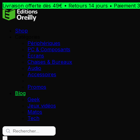
Livraison offerte dès 49€ • Retours 14 jours • Paiement 3
Shop
Catégories
Périphériques
PC & Composants
Écrans
Chaises & Bureaux
Audio
Accessoires
Promos
Blog
Geek
Jeux vidéos
Matos
Tech