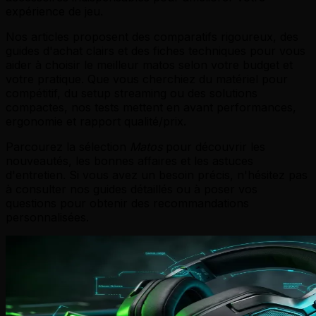
expérience de jeu.
Nos articles proposent des comparatifs rigoureux, des
guides d'achat clairs et des fiches techniques pour vous
aider à choisir le meilleur matos selon votre budget et
votre pratique. Que vous cherchiez du matériel pour
compétitif, du setup streaming ou des solutions
compactes, nos tests mettent en avant performances,
ergonomie et rapport qualité/prix.
Parcourez la sélection
Matos
pour découvrir les
nouveautés, les bonnes affaires et les astuces
d'entretien. Si vous avez un besoin précis, n'hésitez pas
à consulter nos guides détaillés ou à poser vos
questions pour obtenir des recommandations
personnalisées.