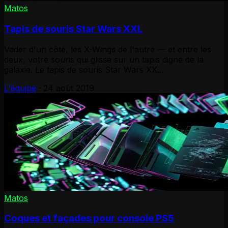
Matos
Tapis de souris Star Wars XXL
Vader d'un côté, les X-Wings de l'autre — et entre les
deux, votre souris qui glisse sur un tapis digne de la
galaxie. Le tapis de souris Star Wars XX...
L'équipe
·
24 août 2019
Matos
Coques et façades pour console PS5