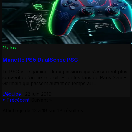
Matos
Manette PS5 DualSense PSG
Le PSG et le gaming, deux passions qui s'associent plus
souvent qu'on ne le croit. Pour les fans du Paris Saint-
Germain qui passent autant de temps au...
L'équipe
·
22 juin 2019
« Précédent
Suivant »
Affichage de
13
à
18
sur
18
résultats