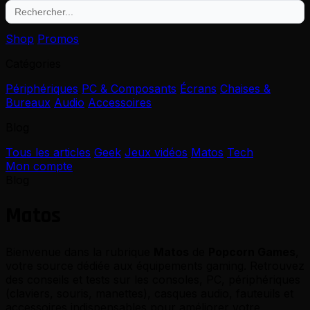
Shop
Promos
Catégories
Périphériques
PC & Composants
Écrans
Chaises &
Bureaux
Audio
Accessoires
Blog
Tous les articles
Geek
Jeux vidéos
Matos
Tech
Mon compte
Blog
Matos
Bienvenue dans la rubrique
Matos
de
Popcorn Games
,
votre source dédiée aux équipements gaming. Retrouvez
des conseils et tests sur les consoles, PC, périphériques
(claviers, souris, manettes), casques audio, fauteuils et
accessoires indispensables pour améliorer votre