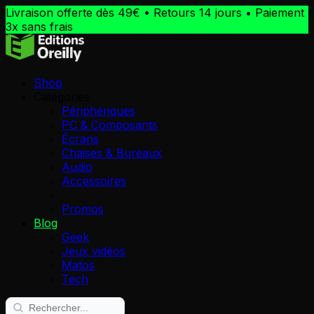
Livraison offerte dès 49€ • Retours 14 jours • Paiement
3x sans frais
Shop
Catégories
Périphériques
PC & Composants
Écrans
Chaises & Bureaux
Audio
Accessoires
Promos
Blog
Geek
Jeux vidéos
Matos
Tech