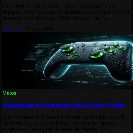
Personnaliser sa console, c'est une démarche qui
dépasse le basique caprice esthétique. La coque PS5 est
devenue un vrai vecteur d'identité pour des m...
L'équipe
·
17 août 2019
Matos
Manette sans fil Nintendo Switch Harry Potter
Quand Freaks and Geeks a dévoilé sa manette sans fil
Nintendo Switch Harry Potter, les fans de l'univers
magique ont eu du mal à rester de marbre. Sor...