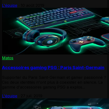
L'équipe
·
10 août 2019
Matos
Accessoires gaming PSG : Paris Saint-Germain
Supporter du Paris Saint-Germain et gamer passionné ?
Ces deux identités n'ont plus à coexister en silence. La
gamme d'accessoires gaming PSG a explos...
L'équipe
·
27 juil. 2019