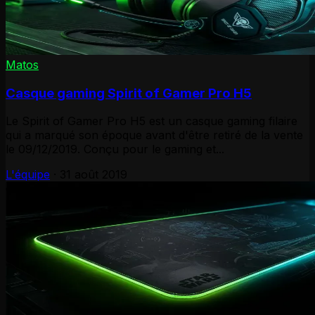
Matos
Casque gaming Spirit of Gamer Pro H5
Le Spirit of Gamer Pro H5 est un casque gaming filaire
qui a marqué son époque avant d'être retiré de la vente
le 09/12/2019. Conçu pour le gaming et...
L'équipe
·
31 août 2019